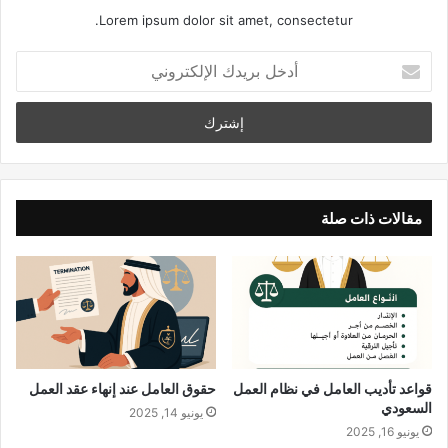
Lorem ipsum dolor sit amet, consectetur.
أ
د
خ
ل
ب
ر
ي
د
مقالات ذات صلة
ك
ا
ل
إ
ل
ك
ت
ر
قواعد تأديب العامل في نظام العمل
حقوق العامل عند إنهاء عقد العمل
و
السعودي
يونيو 14, 2025
ن
يونيو 16, 2025
ي