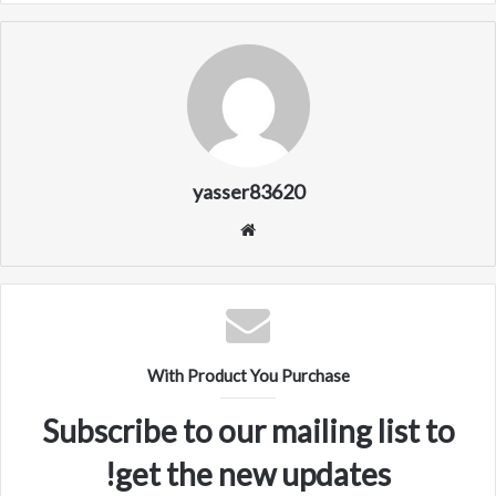
yasser83620
م
و
ق
ع
ا
ل
With Product You Purchase
و
ي
Subscribe to our mailing list to
ب
get the new updates!