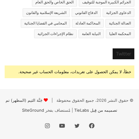
الجرائم الكبيرة الموجبة للتوقيف
الحق الخاص والحق العام
الدعاوى الجزائية
الدفاع القانوني
الشريعة الإسلامية والقانون
العدالة الجنائية
المحاكمة العادلة
المحامي في القضايا الجنائية
المحكمة العليا
النيابة العامة
نظام الإجراءات الجزائية
Twitter
خطأ، لا يمكن الحصول على تغريدات، معلومات الحساب غير صحيحة.
© حقوق النشر 2026، جميع الحقوق محفوظة |
جَنَّة الثيم (المظهر) تم
تصميمه من قِبل TieLabs
| مُستضاف بفخر
SiteGround
فيسبوك
تويتر
يوتيوب
انستقرام