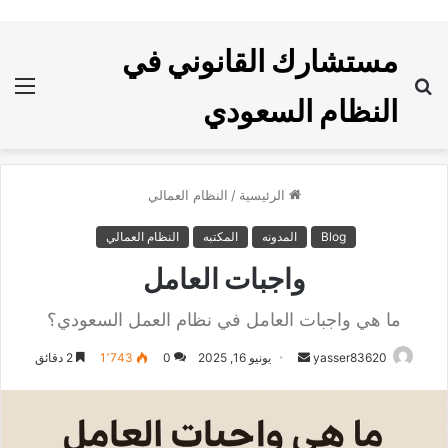
مستشارك القانوني في
بحث
الق
النظام السعودي
عن
الرئيسية
/
النظام العمالي
Blog
المدونه
المكتبه
النظام العمالي
واجبات العامل
ما هي واجبات العامل في نظام العمل السعودي؟
yasser83620
أ
يونيو 16, 2025
0
1٬743
2 دقائق
ر
س
ل