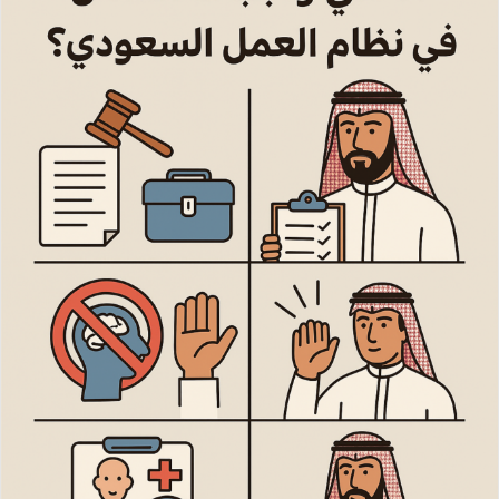
ب
ر
ي
د
ا
إ
ل
ك
ت
ر
و
ن
ي
ا