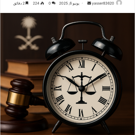
yasser83620
أ
يونيو 6, 2025
0
224
2 دقائق
ر
س
ل
ب
ر
ي
د
ا
إ
ل
ك
ت
ر
و
ن
ي
ا