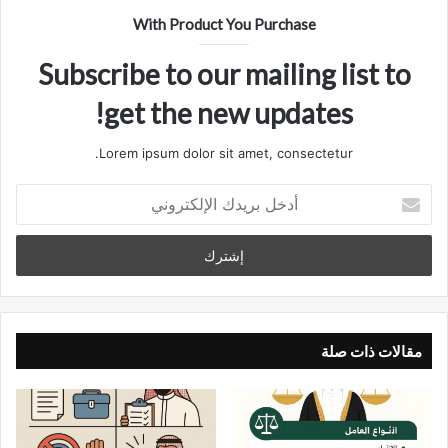
ل
With Product You Purchase
و
ي
Subscribe to our mailing list to
ب
get the new updates!
Lorem ipsum dolor sit amet, consectetur.
أ
د
خ
ل
ب
ر
ي
د
مقالات ذات صلة
ك
ا
ل
إ
ل