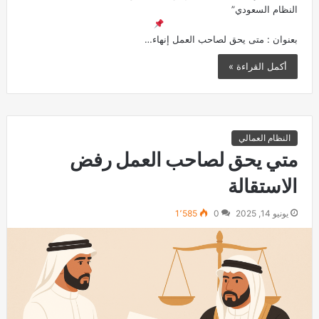
النظام السعودي”
بعنوان : متى يحق لصاحب العمل إنهاء…
أكمل القراءة »
النظام العمالي
متي يحق لصاحب العمل رفض
الاستقالة
يونيو 14, 2025
0
1٬585