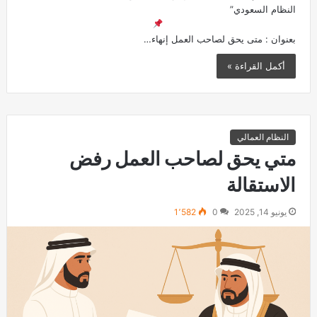
النظام السعودي”
بعنوان : متى يحق لصاحب العمل إنهاء…
أكمل القراءة »
النظام العمالي
متي يحق لصاحب العمل رفض
الاستقالة
يونيو 14, 2025
0
1٬582