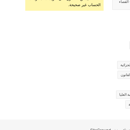
 القضاء
الحساب غير صحيحة.
جزائية
لقانون
 العليا
ة