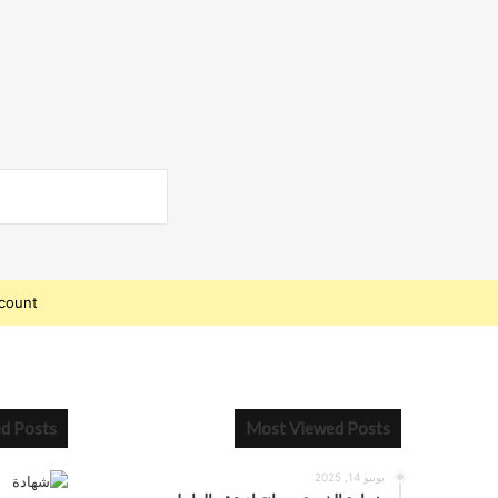
count.
ed Posts
Most Viewed Posts
يونيو 14, 2025